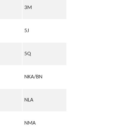
3M
5J
5Q
NKA/BN
NLA
NMA