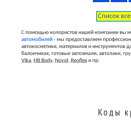
Список вс
С помощью колористов нашей компании вы 
автомобилей
- мы предоставляем профессиона
автокосметики, материалов и инструментов дл
балончиках, готовые автоэмали, автолаки, гр
Vika
,
HB Body
,
Novol
,
Reoflex
и пр.
Коды к