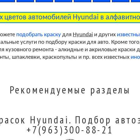
ех цветов автомобилей Hyundai в алфавитн
можете
подобрать краску
для
Hyundai
и других
известн
льные услуги по подбору краски для авто. Кроме того
я кузовного ремонта - алкидные и акриловые краски дл
унты, шпаклевки, краскопульты и пр. всех известных
ино
Рекомендуемые разделы
расок Hyundai. Подбор авто
+7(963)300-88-21