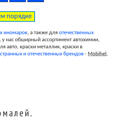
ом порядке
ых иномарок
, а также для
отечественных
, у нас обширный ассортимент автохимии,
я авто, краски металлик, краски в
странных и отечественных брендов
-
Mobihel
,
эмалей.