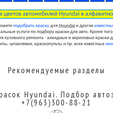
Copper Beige Metallic Clearcoat
ех цветов автомобилей Hyundai в алфавитн
Copper Beige Metallic Clearcoat
можете
подобрать краску
для
Hyundai
и других
известн
льные услуги по подбору краски для авто. Кроме того
я кузовного ремонта - алкидные и акриловые краски дл
Pine Green Metallic Clearcoat
унты, шпаклевки, краскопульты и пр. всех известных
ино
Cerise Red Pearl Clearcoat
Рекомендуемые разделы
Breezy Blue Metallic Clearcoat
расок Hyundai. Подбор авто
+7(963)300-88-21
Warm Gray Metallic Clearcoat (cladding)