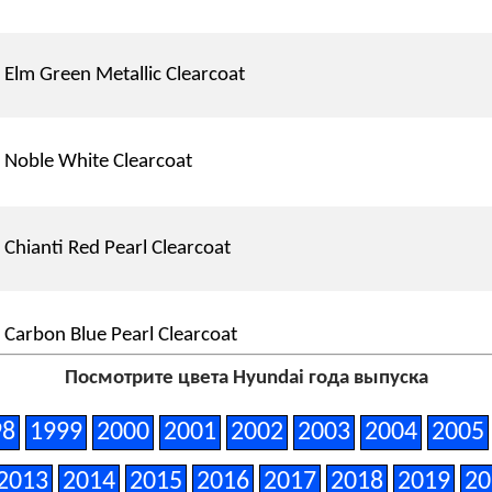
Elm Green Metallic Clearcoat
Noble White Clearcoat
Chianti Red Pearl Clearcoat
Carbon Blue Pearl Clearcoat
Посмотрите цвета Hyundai года выпуска
Rally Red Clearcoat
98
1999
2000
2001
2002
2003
2004
2005
2013
2014
2015
2016
2017
2018
2019
20