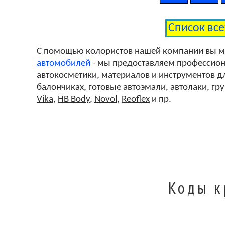
Список вс
С помощью колористов нашей компании вы 
автомобилей
- мы предоставляем профессиона
автокосметики, материалов и инструментов дл
балончиках, готовые автоэмали, автолаки, гр
Vika
,
HB Body
,
Novol
,
Reoflex
и пр.
Коды к