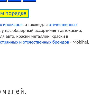
DV
ом порядке
OO
ых иномарок
, а также для
отечественных
, у нас обширный ассортимент автохимии,
я авто, краски металлик, краски в
P_Q
странных и отечественных брендов
-
Mobihel
,
RH
VB
эмалей.
GL