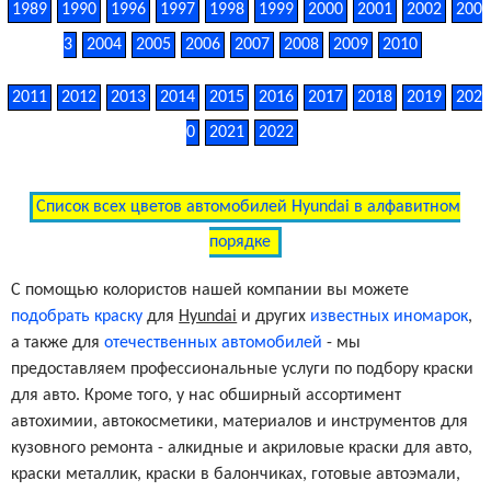
1989
1990
1996
1997
1998
1999
2000
2001
2002
200
3
2004
2005
2006
2007
2008
2009
2010
Calypso Red Tricoat
Y2E
2011
2012
2013
2014
2015
2016
2017
2018
2019
202
0
2021
2022
Intense Blue
YP5
Список всех цветов автомобилей Hyundai в алфавитном
Lava Orange
YR2
порядке
Marina Blue Metallic
N4B/US2
С помощью колористов нашей компании вы можете
подобрать краску
для
Hyundai
и других
известных иномарок
,
а также для
отечественных автомобилей
- мы
Black Noir Pearl
NKA/MJB/MZH/TB7
предоставляем профессиональные услуги по подбору краски
для авто. Кроме того, у нас обширный ассортимент
автохимии, автокосметики, материалов и инструментов для
Century White
PGU
кузовного ремонта - алкидные и акриловые краски для авто,
краски металлик, краски в балончиках, готовые автоэмали,