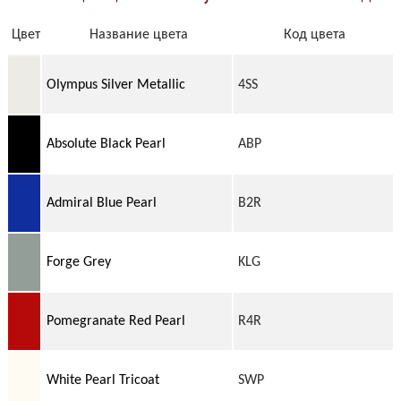
Цвет
Название цвета
Код цвета
Olympus Silver Metallic
4SS
Absolute Black Pearl
ABP
Admiral Blue Pearl
B2R
Forge Grey
KLG
Pomegranate Red Pearl
R4R
White Pearl Tricoat
SWP