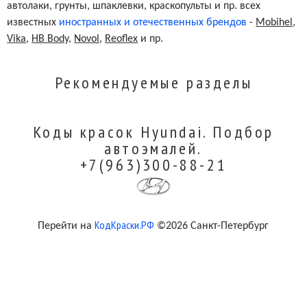
White
PS4
автолаки, грунты, шпаклевки, краскопульты и пр. всех
известных
иностранных и отечественных брендов
-
Mobihel
,
Vika
,
HB Body
,
Novol
,
Reoflex
и пр.
Polar White
PSW
Рекомендуемые разделы
Golden Orange
R6A
Коды красок Hyundai. Подбор
Clean Slate
UB2
автоэмалей.
+7(963)300-88-21
Cocoon Silver Pearl
V3S/V3G
КодКраски.РФ
Перейти на
©2026 Санкт-Петербург
Morning Glory
X3U
Magnetic Force Pearl
M2F