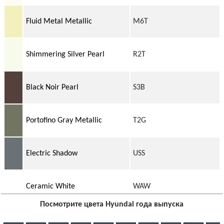
Fluid Metal Metallic
M6T
Shimmering Silver Pearl
R2T
Black Noir Pearl
S3B
Portofino Gray Metallic
T2G
Electric Shadow
USS
Ceramic White
WAW
Посмотрите цвета Hyundai года выпуска
Quartz White Tricoat
WW8