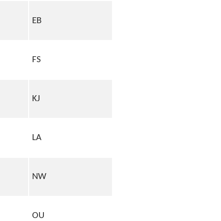
EB
FS
KJ
LA
NW
OU