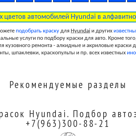
Morocco Red Pearl Clearcoat
ех цветов автомобилей Hyundai в алфавитн
Dynastic Blue Metallic Clearcoat
можете
подобрать краску
для
Hyundai
и других
известн
льные услуги по подбору краски для авто. Кроме того
я кузовного ремонта - алкидные и акриловые краски дл
Stone Gray Metallic Clearcoat
унты, шпаклевки, краскопульты и пр. всех известных
ино
Steel Gray Metallic Clearcoat
Рекомендуемые разделы
Bright Silver Metallic Clearcoat
расок Hyundai. Подбор авто
+7(963)300-88-21
Deep Purple Pearl Clearcoat