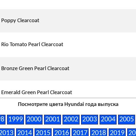
Poppy Clearcoat
Rio Tomato Pearl Clearcoat
Bronze Green Pearl Clearcoat
Emerald Green Pearl Clearcoat
Посмотрите цвета Hyundai года выпуска
New Silver Metallic Clearcoat
98
1999
2000
2001
2002
2003
2004
2005
2013
2014
2015
2016
2017
2018
2019
20