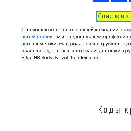
Список вс
С помощью колористов нашей компании вы 
автомобилей
- мы предоставляем профессиона
автокосметики, материалов и инструментов дл
балончиках, готовые автоэмали, автолаки, гр
Vika
,
HB Body
,
Novol
,
Reoflex
и пр.
Коды к