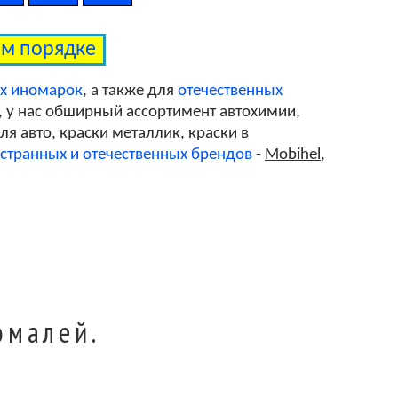
MT
ом порядке
QA
ых иномарок
, а также для
отечественных
, у нас обширный ассортимент автохимии,
я авто, краски металлик, краски в
SH
странных и отечественных брендов
-
Mobihel
,
ZS
BX
эмалей.
DM