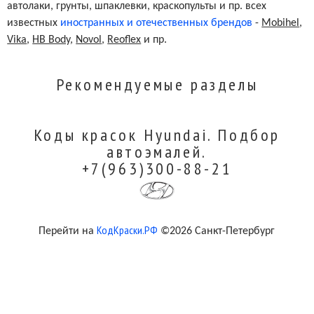
Red Geranium
YR7
автолаки, грунты, шпаклевки, краскопульты и пр. всех
известных
иностранных и отечественных брендов
-
Mobihel
,
Vika
,
HB Body
,
Novol
,
Reoflex
и пр.
Windy Sea Blue Pearl Metallic
ZU3
Рекомендуемые разделы
Dark Gray Metallic (cladding)
ZW
Коды красок Hyundai. Подбор
Dark Horse Pearl
NN7/NN8
автоэмалей.
+7(963)300-88-21
Night Sky Blue Pearl
NU7
КодКраски.РФ
Перейти на
©2026 Санкт-Петербург
Venetian Red Pearl
RER
Diamond White Tricoat
WW7