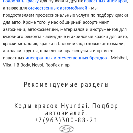
подобрать краску
для
Hyundai
и других
известных иномарок
,
а также для
отечественных автомобилей
- мы
предоставляем профессиональные услуги по подбору краски
для авто. Кроме того, у нас обширный ассортимент
автохимии, автокосметики, материалов и инструментов для
кузовного ремонта - алкидные и акриловые краски для авто,
краски металлик, краски в балончиках, готовые автоэмали,
автолаки, грунты, шпаклевки, краскопульты и пр. всех
известных
иностранных и отечественных брендов
-
Mobihel
,
Vika
,
HB Body
,
Novol
,
Reoflex
и пр.
Рекомендуемые разделы
Коды красок Hyundai. Подбор
автоэмалей.
+7(963)300-88-21