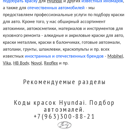
подобрать краску
для
Hyundai
и других
известных иномарок
,
а также для
отечественных автомобилей
- мы
предоставляем профессиональные услуги по подбору краски
для авто. Кроме того, у нас обширный ассортимент
автохимии, автокосметики, материалов и инструментов для
кузовного ремонта - алкидные и акриловые краски для авто,
краски металлик, краски в балончиках, готовые автоэмали,
автолаки, грунты, шпаклевки, краскопульты и пр. всех
известных
иностранных и отечественных брендов
-
Mobihel
,
Vika
,
HB Body
,
Novol
,
Reoflex
и пр.
Рекомендуемые разделы
Коды красок Hyundai. Подбор
автоэмалей.
+7(963)300-88-21