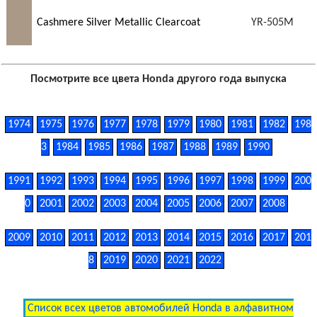
Cashmere Silver Metallic Clearcoat
YR-505M
Посмотрите все цвета Honda другого года выпуска
1974
1975
1976
1977
1978
1979
1980
1981
1982
198
3
1984
1985
1986
1987
1988
1989
1990
1991
1992
1993
1994
1995
1996
1997
1998
1999
200
0
2001
2002
2003
2004
2005
2006
2007
2008
2009
2010
2011
2012
2013
2014
2015
2016
2017
201
8
2019
2020
2021
2022
Список всех цветов автомобилей Honda в алфавитном