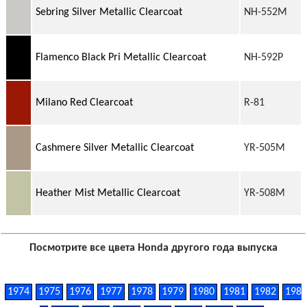
Sebring Silver Metallic Clearcoat
NH-552M
Flamenco Black Pri Metallic Clearcoat
NH-592P
Milano Red Clearcoat
R-81
Cashmere Silver Metallic Clearcoat
YR-505M
Heather Mist Metallic Clearcoat
YR-508M
Посмотрите все цвета Honda другого года выпуска
1974
1975
1976
1977
1978
1979
1980
1981
1982
198