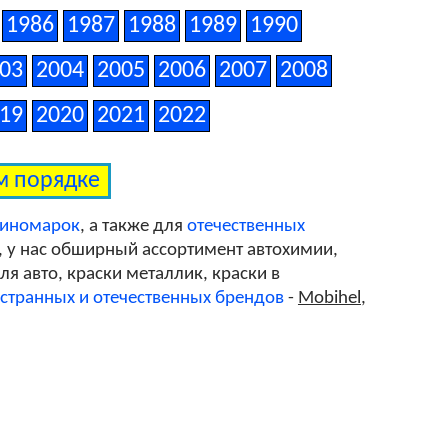
1986
1987
1988
1989
1990
03
2004
2005
2006
2007
2008
19
2020
2021
2022
ом порядке
 иномарок
, а также для
отечественных
, у нас обширный ассортимент автохимии,
я авто, краски металлик, краски в
странных и отечественных брендов
-
Mobihel
,