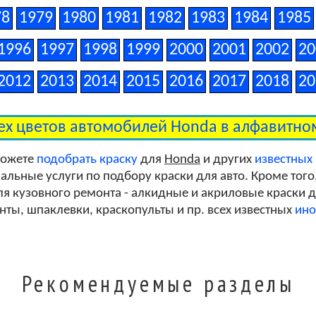
78
1979
1980
1981
1982
1983
1984
1985
1996
1997
1998
1999
2000
2001
2002
20
2012
2013
2014
2015
2016
2017
2018
20
ех цветов автомобилей Honda в алфавитн
можете
подобрать краску
для
Honda
и других
известных
льные услуги по подбору краски для авто. Кроме того
я кузовного ремонта - алкидные и акриловые краски дл
унты, шпаклевки, краскопульты и пр. всех известных
ино
Рекомендуемые разделы