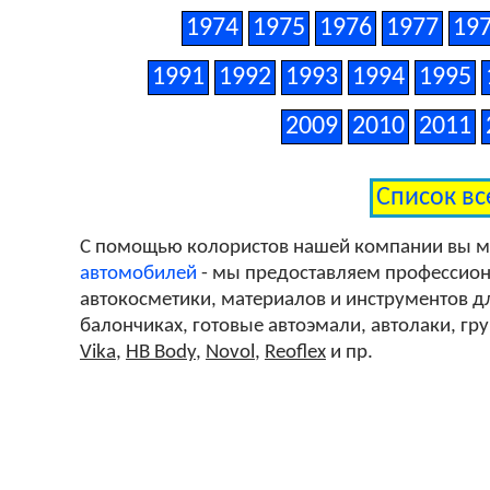
1974
1975
1976
1977
19
1991
1992
1993
1994
1995
2009
2010
2011
Список вс
С помощью колористов нашей компании вы 
автомобилей
- мы предоставляем профессиона
автокосметики, материалов и инструментов дл
балончиках, готовые автоэмали, автолаки, гр
Vika
,
HB Body
,
Novol
,
Reoflex
и пр.