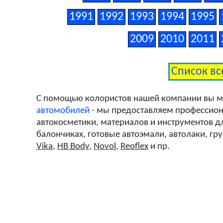
1991
1992
1993
1994
1995
2009
2010
2011
Список вс
С помощью колористов нашей компании вы 
автомобилей
- мы предоставляем профессиона
автокосметики, материалов и инструментов дл
балончиках, готовые автоэмали, автолаки, гр
Vika
,
HB Body
,
Novol
,
Reoflex
и пр.