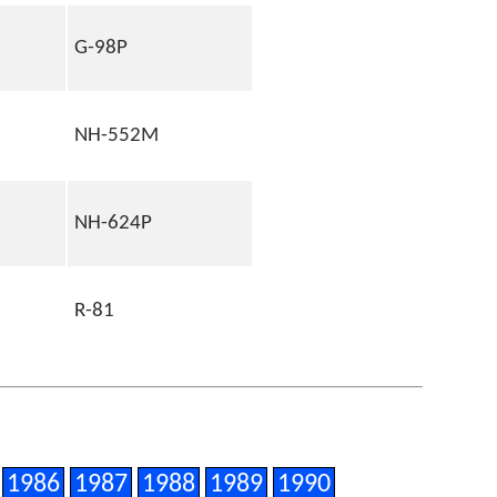
G-98P
NH-552M
NH-624P
R-81
1986
1987
1988
1989
1990