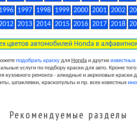
1996
1997
1998
1999
2000
2001
2002
20
2012
2013
2014
2015
2016
2017
2018
20
ех цветов автомобилей Honda в алфавитн
можете
подобрать краску
для
Honda
и других
известных
льные услуги по подбору краски для авто. Кроме того
я кузовного ремонта - алкидные и акриловые краски дл
унты, шпаклевки, краскопульты и пр. всех известных
ино
Рекомендуемые разделы