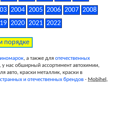
03
2004
2005
2006
2007
2008
19
2020
2021
2022
ом порядке
 иномарок
, а также для
отечественных
, у нас обширный ассортимент автохимии,
я авто, краски металлик, краски в
странных и отечественных брендов
-
Mobihel
,