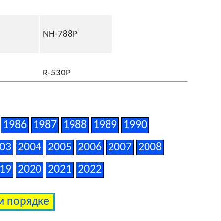
NH-788P
R-530P
R-94
1986
1987
1988
1989
1990
03
2004
2005
2006
2007
2008
YR-587M
19
2020
2021
2022
ом порядке