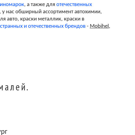
 иномарок
, а также для
отечественных
, у нас обширный ассортимент автохимии,
я авто, краски металлик, краски в
странных и отечественных брендов
-
Mobihel
,
малей.
ург