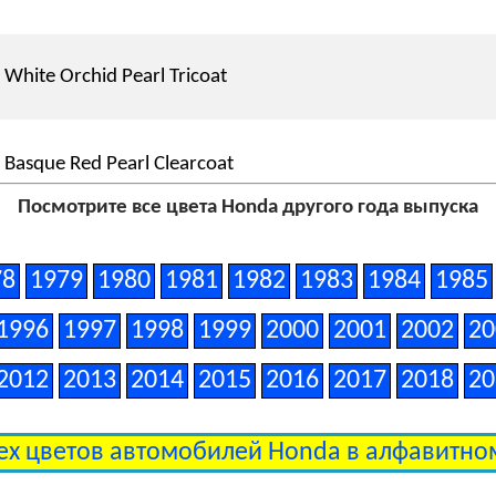
White Orchid Pearl Tricoat
Basque Red Pearl Clearcoat
Посмотрите все цвета Honda другого года выпуска
San Marino Red Clearcoat
78
1979
1980
1981
1982
1983
1984
1985
1996
1997
1998
1999
2000
2001
2002
20
Dark Amber Metallic Clearcoat
2012
2013
2014
2015
2016
2017
2018
20
ех цветов автомобилей Honda в алфавитн