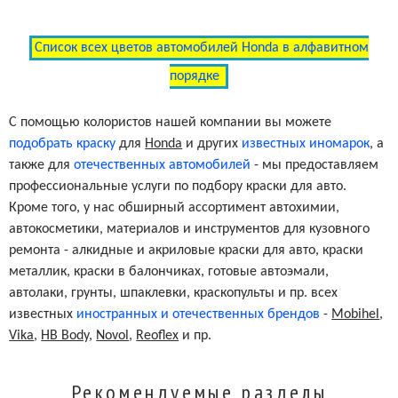
Список всех цветов автомобилей Honda в алфавитном
порядке
С помощью колористов нашей компании вы можете
подобрать краску
для
Honda
и других
известных иномарок
, а
также для
отечественных автомобилей
- мы предоставляем
профессиональные услуги по подбору краски для авто.
Кроме того, у нас обширный ассортимент автохимии,
автокосметики, материалов и инструментов для кузовного
ремонта - алкидные и акриловые краски для авто, краски
металлик, краски в балончиках, готовые автоэмали,
автолаки, грунты, шпаклевки, краскопульты и пр. всех
известных
иностранных и отечественных брендов
-
Mobihel
,
Vika
,
HB Body
,
Novol
,
Reoflex
и пр.
Рекомендуемые разделы