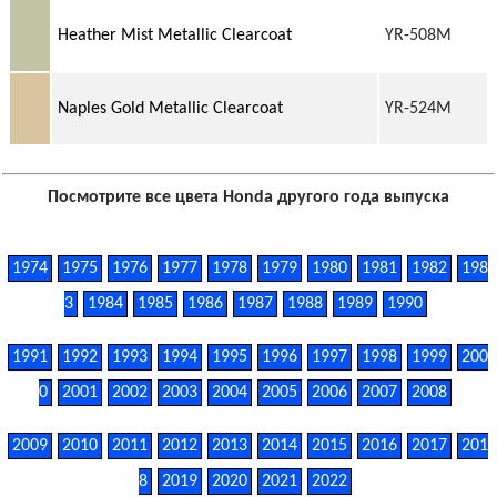
Heather Mist Metallic Clearcoat
YR-508M
Naples Gold Metallic Clearcoat
YR-524M
Посмотрите все цвета Honda другого года выпуска
1974
1975
1976
1977
1978
1979
1980
1981
1982
198
3
1984
1985
1986
1987
1988
1989
1990
1991
1992
1993
1994
1995
1996
1997
1998
1999
200
0
2001
2002
2003
2004
2005
2006
2007
2008
2009
2010
2011
2012
2013
2014
2015
2016
2017
201
8
2019
2020
2021
2022