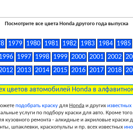
Посмотрите все цвета Honda другого года выпуска
78
1979
1980
1981
1982
1983
1984
1985
1996
1997
1998
1999
2000
2001
2002
20
2012
2013
2014
2015
2016
2017
2018
20
ех цветов автомобилей Honda в алфавитн
можете
подобрать краску
для
Honda
и других
известных
льные услуги по подбору краски для авто. Кроме того
я кузовного ремонта - алкидные и акриловые краски дл
унты, шпаклевки, краскопульты и пр. всех известных
ино