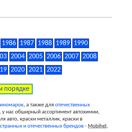
1986
1987
1988
1989
1990
03
2004
2005
2006
2007
2008
19
2020
2021
2022
ом порядке
 иномарок
, а также для
отечественных
, у нас обширный ассортимент автохимии,
я авто, краски металлик, краски в
странных и отечественных брендов
-
Mobihel
,