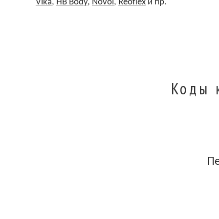
Vika
,
HB Body
,
Novol
,
Reoflex
и пр.
Коды 
П