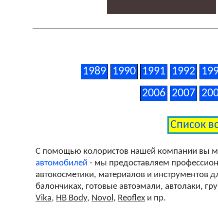
1989
1990
1991
1992
19
2006
2007
20
Список в
С помощью колористов нашей компании вы 
автомобилей
- мы предоставляем профессиона
автокосметики, материалов и инструментов дл
балончиках, готовые автоэмали, автолаки, гр
Vika
,
HB Body
,
Novol
,
Reoflex
и пр.