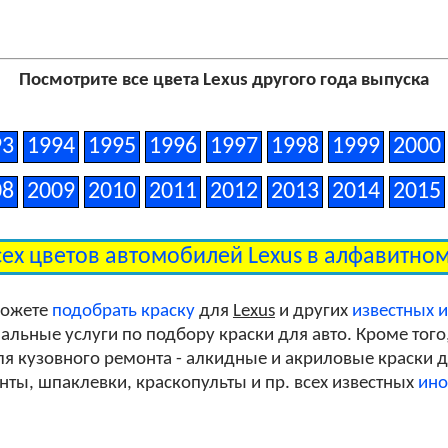
Посмотрите все цвета Lexus другого года выпуска
93
1994
1995
1996
1997
1998
1999
2000
08
2009
2010
2011
2012
2013
2014
2015
сех цветов автомобилей Lexus в алфавитно
можете
подобрать краску
для
Lexus
и других
известных 
льные услуги по подбору краски для авто. Кроме того
я кузовного ремонта - алкидные и акриловые краски дл
унты, шпаклевки, краскопульты и пр. всех известных
ино