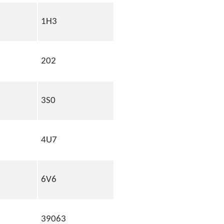
1H3
202
3S0
4U7
6V6
39063