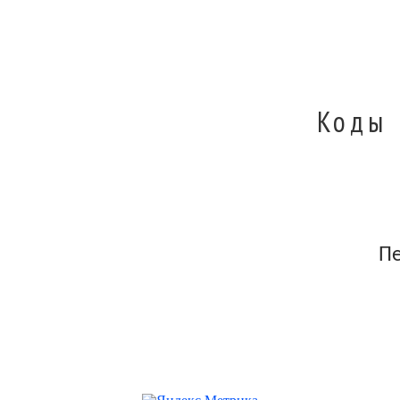
Коды 
П