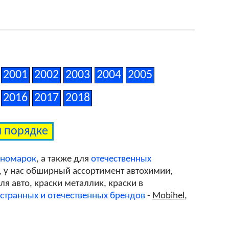
2001
2002
2003
2004
2005
2016
2017
2018
м порядке
иномарок
, а также для
отечественных
, у нас обширный ассортимент автохимии,
я авто, краски металлик, краски в
странных и отечественных брендов
-
Mobihel
,