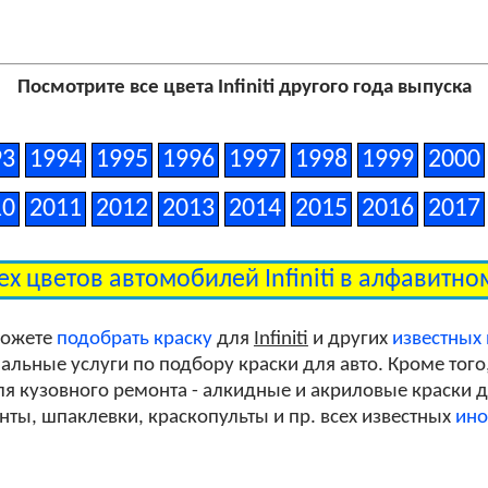
Посмотрите все цвета Infiniti другого года выпуска
93
1994
1995
1996
1997
1998
1999
2000
10
2011
2012
2013
2014
2015
2016
2017
ех цветов автомобилей Infiniti в алфавитн
можете
подобрать краску
для
Infiniti
и других
известных
льные услуги по подбору краски для авто. Кроме того
я кузовного ремонта - алкидные и акриловые краски дл
унты, шпаклевки, краскопульты и пр. всех известных
ино