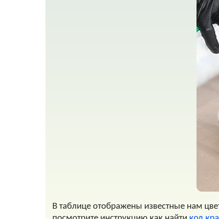
В таблице отображены известные нам цвета
посмотрите инструкцию как найти
код крас