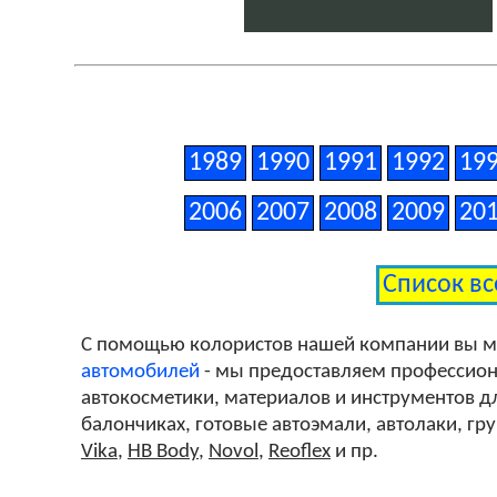
1989
1990
1991
1992
19
2006
2007
2008
2009
20
Список вс
С помощью колористов нашей компании вы 
автомобилей
- мы предоставляем профессиона
автокосметики, материалов и инструментов дл
балончиках, готовые автоэмали, автолаки, гр
Vika
,
HB Body
,
Novol
,
Reoflex
и пр.