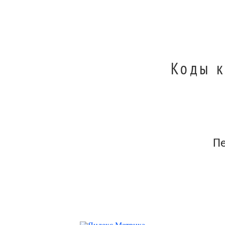
Коды к
П