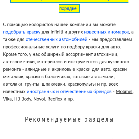
порядке
Brown (matt)
PC06
С помощью колористов нашей компании вы можете
подобрать краску
для
Infiniti
и других
известных иномарок
, а
Black (matt)
PK06
также для
отечественных автомобилей
- мы предоставляем
профессиональные услуги по подбору краски для авто.
Кроме того, у нас обширный ассортимент автохимии,
автокосметики, материалов и инструментов для кузовного
ремонта - алкидные и акриловые краски для авто, краски
металлик, краски в балончиках, готовые автоэмали,
автолаки, грунты, шпаклевки, краскопульты и пр. всех
известных
иностранных и отечественных брендов
-
Mobihel
,
Vika
,
HB Body
,
Novol
,
Reoflex
и пр.
Рекомендуемые разделы