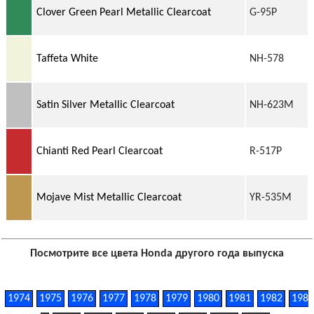
Clover Green Pearl Metallic Clearcoat
G-95P
Taffeta White
NH-578
Satin Silver Metallic Clearcoat
NH-623M
Chianti Red Pearl Clearcoat
R-517P
Mojave Mist Metallic Clearcoat
YR-535M
Посмотрите все цвета Honda другого года выпуска
1974
1975
1976
1977
1978
1979
1980
1981
1982
198