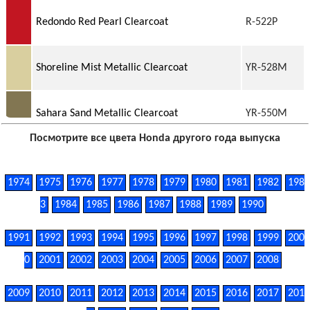
Redondo Red Pearl Clearcoat
R-522P
Shoreline Mist Metallic Clearcoat
YR-528M
Sahara Sand Metallic Clearcoat
YR-550M
Посмотрите все цвета Honda другого года выпуска
1974
1975
1976
1977
1978
1979
1980
1981
1982
198
3
1984
1985
1986
1987
1988
1989
1990
1991
1992
1993
1994
1995
1996
1997
1998
1999
200
0
2001
2002
2003
2004
2005
2006
2007
2008
2009
2010
2011
2012
2013
2014
2015
2016
2017
201