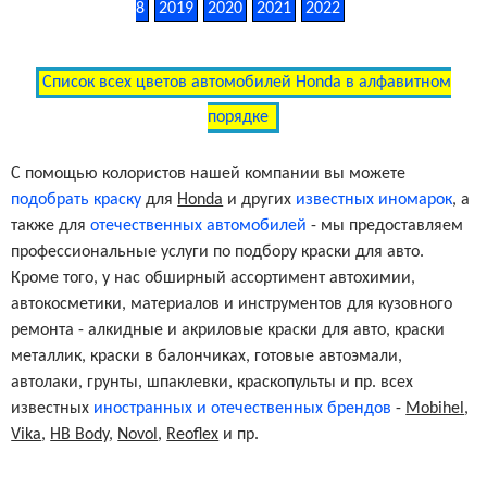
8
2019
2020
2021
2022
Список всех цветов автомобилей Honda в алфавитном
порядке
С помощью колористов нашей компании вы можете
подобрать краску
для
Honda
и других
известных иномарок
, а
также для
отечественных автомобилей
- мы предоставляем
профессиональные услуги по подбору краски для авто.
Кроме того, у нас обширный ассортимент автохимии,
автокосметики, материалов и инструментов для кузовного
ремонта - алкидные и акриловые краски для авто, краски
металлик, краски в балончиках, готовые автоэмали,
автолаки, грунты, шпаклевки, краскопульты и пр. всех
известных
иностранных и отечественных брендов
-
Mobihel
,
Vika
,
HB Body
,
Novol
,
Reoflex
и пр.