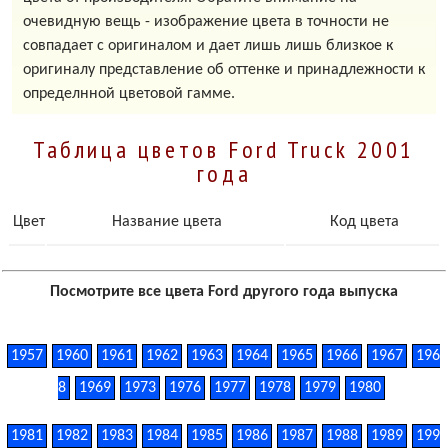
очевидную вещь - изображение цвета в точности не
совпадает с оригиналом и дает лишь лишь близкое к
оригиналу представление об оттенке и принадлежности к
определнной цветовой гамме.
Таблица цветов Ford Truck 2001
года
Цвет
Название цвета
Код цвета
Посмотрите все цвета Ford другого года выпуска
1957
1960
1961
1962
1963
1964
1965
1966
1967
196
8
1969
1973
1976
1977
1978
1979
1980
1981
1982
1983
1984
1985
1986
1987
1988
1989
199