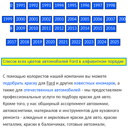
0
1991
1992
1993
1994
1995
1996
1997
1998
1999
2000
2001
2002
2003
2004
2005
2006
2007
200
8
2009
2010
2011
2012
2013
2014
2015
2016
2017
2018
2019
2020
2021
2022
2023
2024
2025
Список всех цветов автомобилей Ford в алфавитном порядке
С помощью колористов нашей компании вы можете
подобрать краску
для
Ford
и других
известных иномарок
, а
также для
отечественных автомобилей
- мы предоставляем
профессиональные услуги по подбору краски для авто.
Кроме того, у нас обширный ассортимент автохимии,
автокосметики, материалов и инструментов для кузовного
ремонта - алкидные и акриловые краски для авто, краски
металлик, краски в балончиках, готовые автоэмали,