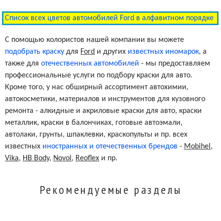
Список всех цветов автомобилей Ford в алфавитном порядке
Pueblo Gold Metallic Clearcoat
G3/M7113
С помощью колористов нашей компании вы можете
подобрать краску
для
Ford
и других
известных иномарок
, а
Cashmere Tricoat
G4/M7118
также для
отечественных автомобилей
- мы предоставляем
профессиональные услуги по подбору краски для авто.
Pewter Metallic Clearcoat
HJ
Кроме того, у нас обширный ассортимент автохимии,
автокосметики, материалов и инструментов для кузовного
ремонта - алкидные и акриловые краски для авто, краски
Silver Birch Pearl Metallic Clearcoat
JP/M7052
металлик, краски в балончиках, готовые автоэмали,
автолаки, грунты, шпаклевки, краскопульты и пр. всех
Medium Wedgewood Metallic
известных
иностранных и отечественных брендов
-
Mobihel
,
LD/M6763
Clearcoat
Vika
,
HB Body
,
Novol
,
Reoflex
и пр.
Dark Copper Metallic Clearcoat
T5
Рекомендуемые разделы
Dark Blue Pearl Clearcoat
DX/M7083