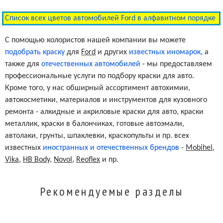
Список всех цветов автомобилей Ford в алфавитном порядке
Graphic Metallic Clearcoat
9R/6101
С помощью колористов нашей компании вы можете
подобрать краску
для
Ford
и других
известных иномарок
, а
Dark Walnut Metallic Clearcoat
9U/6107
также для
отечественных автомобилей
- мы предоставляем
профессиональные услуги по подбору краски для авто.
Smoke
1K/6062
Кроме того, у нас обширный ассортимент автохимии,
автокосметики, материалов и инструментов для кузовного
ремонта - алкидные и акриловые краски для авто, краски
Bright Red Pearl Metallic Clearcoat
26/6185
металлик, краски в балончиках, готовые автоэмали,
автолаки, грунты, шпаклевки, краскопульты и пр. всех
известных
иностранных и отечественных брендов
-
Mobihel
,
Medium Scarlet
2D/6236
Vika
,
HB Body
,
Novol
,
Reoflex
и пр.
Light Regatta Blue Metallic Clearcoat
33/6111
Рекомендуемые разделы
Wild Strawberry Pearl Metallic Clearcoat
4N/6342