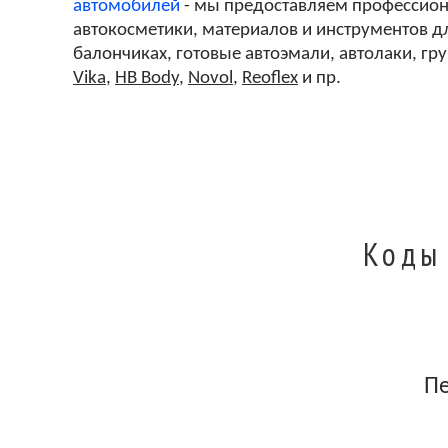
автомобилей
- мы предоставляем профессиона
автокосметики, материалов и инструментов дл
балончиках, готовые автоэмали, автолаки, гр
Vika
,
HB Body
,
Novol
,
Reoflex
и пр.
Коды
П