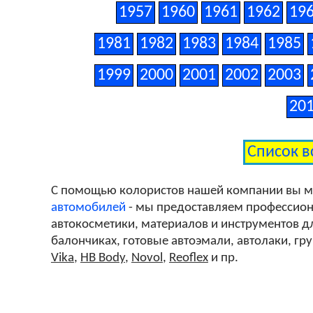
1957
1960
1961
1962
19
1981
1982
1983
1984
1985
1999
2000
2001
2002
2003
20
Список в
С помощью колористов нашей компании вы 
автомобилей
- мы предоставляем профессиона
автокосметики, материалов и инструментов дл
балончиках, готовые автоэмали, автолаки, гр
Vika
,
HB Body
,
Novol
,
Reoflex
и пр.