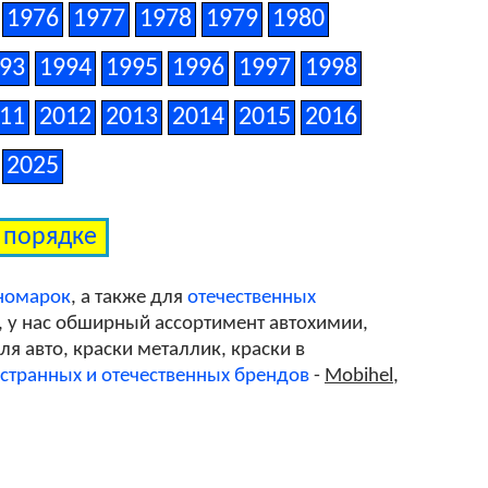
1976
1977
1978
1979
1980
93
1994
1995
1996
1997
1998
FA812OI
11
2012
2013
2014
2015
2016
2025
м порядке
иномарок
, а также для
отечественных
, у нас обширный ассортимент автохимии,
я авто, краски металлик, краски в
странных и отечественных брендов
-
Mobihel
,