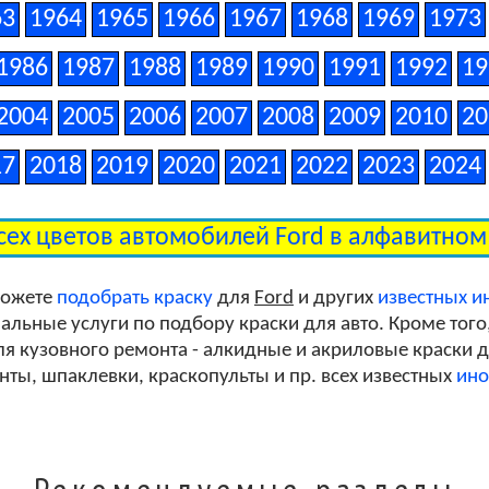
63
1964
1965
1966
1967
1968
1969
1973
1986
1987
1988
1989
1990
1991
1992
19
Medium Parchment (Interior)
2004
2005
2006
2007
2008
2009
2010
20
17
2018
2019
2020
2021
2022
2023
2024
сех цветов автомобилей Ford в алфавитно
можете
подобрать краску
для
Ford
и других
известных 
льные услуги по подбору краски для авто. Кроме того
я кузовного ремонта - алкидные и акриловые краски дл
унты, шпаклевки, краскопульты и пр. всех известных
ино