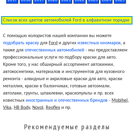
Список всех цветов автомобилей Ford в алфавитном порядке
С помощью колористов нашей компании вы можете
подобрать краску
для
Ford
и других
известных иномарок
, а
также для
отечественных автомобилей
- мы предоставляем
профессиональные услуги по подбору краски для авто.
Кроме того, у нас обширный ассортимент автохимии,
автокосметики, материалов и инструментов для кузовного
ремонта - алкидные и акриловые краски для авто, краски
металлик, краски в балончиках, готовые автоэмали,
автолаки, грунты, шпаклевки, краскопульты и пр. всех
известных
иностранных и отечественных брендов
-
Mobihel
,
Vika
,
HB Body
,
Novol
,
Reoflex
и пр.
Рекомендуемые разделы