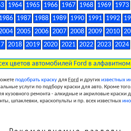
63
1964
1965
1966
1967
1968
1969
1973
1986
1987
1988
1989
1990
1991
1992
19
2004
2005
2006
2007
2008
2009
2010
20
17
2018
2019
2020
2021
2022
2023
2024
сех цветов автомобилей Ford в алфавитно
можете
подобрать краску
для
Ford
и других
известных 
льные услуги по подбору краски для авто. Кроме того
я кузовного ремонта - алкидные и акриловые краски дл
унты, шпаклевки, краскопульты и пр. всех известных
ино