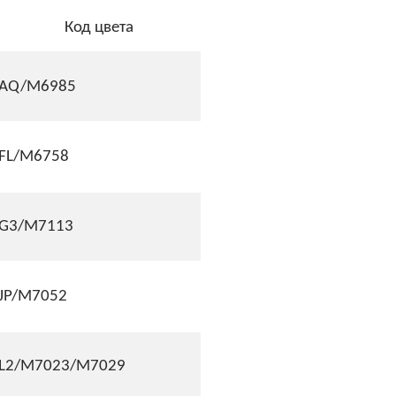
Код цвета
AQ/M6985
FL/M6758
G3/M7113
JP/M7052
L2/M7023/M7029