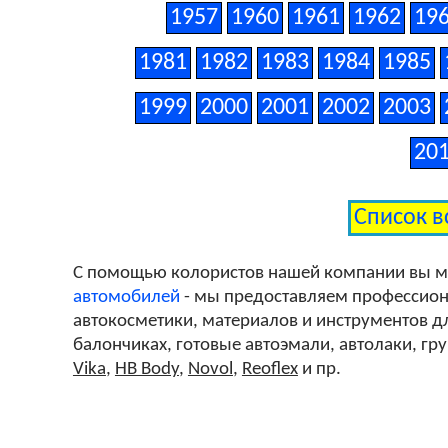
1957
1960
1961
1962
19
1981
1982
1983
1984
1985
1999
2000
2001
2002
2003
20
Список в
С помощью колористов нашей компании вы 
автомобилей
- мы предоставляем профессиона
автокосметики, материалов и инструментов дл
балончиках, готовые автоэмали, автолаки, гр
Vika
,
HB Body
,
Novol
,
Reoflex
и пр.