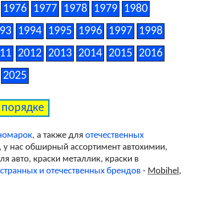
1976
1977
1978
1979
1980
93
1994
1995
1996
1997
1998
11
2012
2013
2014
2015
2016
2025
м порядке
иномарок
, а также для
отечественных
, у нас обширный ассортимент автохимии,
я авто, краски металлик, краски в
странных и отечественных брендов
-
Mobihel
,