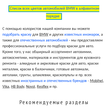
Список всех цветов автомобилей BMW в алфавитном
порядке
С помощью колористов нашей компании вы можете
подобрать краску
для
BMW
и других
известных иномарок
, а
также для
отечественных автомобилей
- мы предоставляем
профессиональные услуги по подбору краски для авто.
Кроме того, у нас обширный ассортимент автохимии,
автокосметики, материалов и инструментов для кузовного
ремонта - алкидные и акриловые краски для авто, краски
металлик, краски в балончиках, готовые автоэмали,
автолаки, грунты, шпаклевки, краскопульты и пр. всех
известных
иностранных и отечественных брендов
-
Mobihel
,
Vika
,
HB Body
,
Novol
,
Reoflex
и пр.
Рекомендуемые разделы