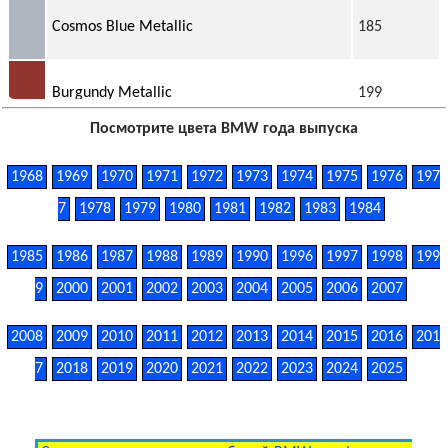
Cosmos Blue Metallic
185
Burgundy Metallic
199
Посмотрите цвета BMW года выпуска
Original Bumper Cover (Made by SEM)
39103
1968
1969
1970
1971
1972
1973
1974
1975
1976
197
7
1978
1979
1980
1981
1982
1983
1984
Sable Brown Metallic
196
1985
1986
1987
1988
1989
1990
1996
1997
1998
199
9
2000
2001
2002
2003
2004
2005
2006
2007
2008
2009
2010
2011
2012
2013
2014
2015
2016
201
7
2018
2019
2020
2021
2022
2023
2024
2025