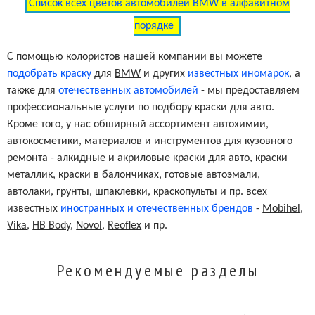
Список всех цветов автомобилей BMW в алфавитном
порядке
С помощью колористов нашей компании вы можете
подобрать краску
для
BMW
и других
известных иномарок
, а
также для
отечественных автомобилей
- мы предоставляем
профессиональные услуги по подбору краски для авто.
Кроме того, у нас обширный ассортимент автохимии,
автокосметики, материалов и инструментов для кузовного
ремонта - алкидные и акриловые краски для авто, краски
металлик, краски в балончиках, готовые автоэмали,
автолаки, грунты, шпаклевки, краскопульты и пр. всех
известных
иностранных и отечественных брендов
-
Mobihel
,
Vika
,
HB Body
,
Novol
,
Reoflex
и пр.
Рекомендуемые разделы