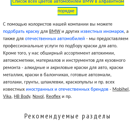
Список всех цветов автомобилей BMW в алфавитном
порядке
С помощью колористов нашей компании вы можете
подобрать краску
для
BMW
и других
известных иномарок
, а
также для
отечественных автомобилей
- мы предоставляем
профессиональные услуги по подбору краски для авто.
Кроме того, у нас обширный ассортимент автохимии,
автокосметики, материалов и инструментов для кузовного
ремонта - алкидные и акриловые краски для авто, краски
металлик, краски в балончиках, готовые автоэмали,
автолаки, грунты, шпаклевки, краскопульты и пр. всех
известных
иностранных и отечественных брендов
-
Mobihel
,
Vika
,
HB Body
,
Novol
,
Reoflex
и пр.
Рекомендуемые разделы