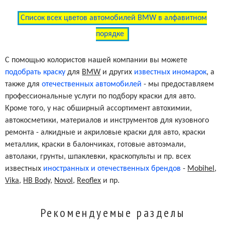
Список всех цветов автомобилей BMW в алфавитном
порядке
С помощью колористов нашей компании вы можете
подобрать краску
для
BMW
и других
известных иномарок
, а
также для
отечественных автомобилей
- мы предоставляем
профессиональные услуги по подбору краски для авто.
Кроме того, у нас обширный ассортимент автохимии,
автокосметики, материалов и инструментов для кузовного
ремонта - алкидные и акриловые краски для авто, краски
металлик, краски в балончиках, готовые автоэмали,
автолаки, грунты, шпаклевки, краскопульты и пр. всех
известных
иностранных и отечественных брендов
-
Mobihel
,
Vika
,
HB Body
,
Novol
,
Reoflex
и пр.
Рекомендуемые разделы