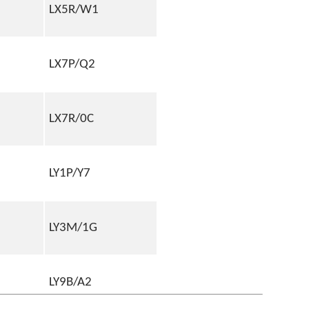
LX5R/W1
LX7P/Q2
LX7R/0C
LY1P/Y7
LY3M/1G
LY9B/A2