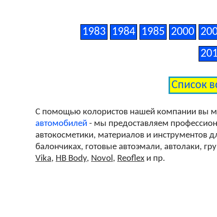
1983
1984
1985
2000
20
20
Список в
С помощью колористов нашей компании вы 
автомобилей
- мы предоставляем профессиона
автокосметики, материалов и инструментов дл
балончиках, готовые автоэмали, автолаки, гр
Vika
,
HB Body
,
Novol
,
Reoflex
и пр.