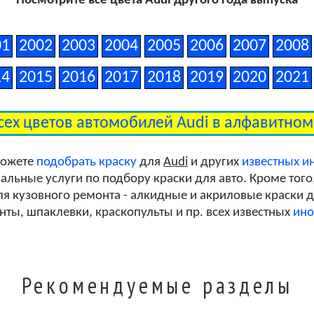
Посмотрите все цвета Audi другого года выпуска
Ibis White Clearcoat
01
2002
2003
2004
2005
2006
2007
2008
14
2015
2016
2017
2018
2019
2020
2021
Mythos Black Metallic
сех цветов автомобилей Audi в алфавитно
Florett Silver Metallic
можете
подобрать краску
для
Audi
и других
известных и
льные услуги по подбору краски для авто. Кроме того
я кузовного ремонта - алкидные и акриловые краски дл
унты, шпаклевки, краскопульты и пр. всех известных
ино
Рекомендуемые разделы