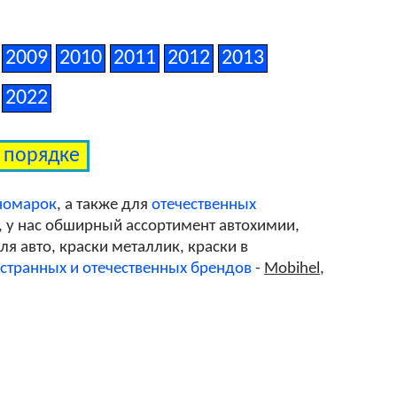
LY9C/T9
2009
2010
2011
2012
2013
2022
LY9T/03
м порядке
LZ7G/L5
номарок
, а также для
отечественных
, у нас обширный ассортимент автохимии,
я авто, краски металлик, краски в
странных и отечественных брендов
-
Mobihel
,