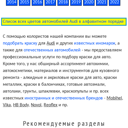
2014
2015
2016
2017
2018
2019
2020
2021
2022
Список всех цветов автомобилей Audi в алфавитном порядке
С помощью колористов нашей компании вы можете
подобрать краску
для
Audi
и других
известных иномарок
, а
также для
отечественных автомобилей
- мы предоставляем
профессиональные услуги по подбору краски для авто.
Кроме того, у нас обширный ассортимент автохимии,
автокосметики, материалов и инструментов для кузовного
ремонта - алкидные и акриловые краски для авто, краски
металлик, краски в балончиках, готовые автоэмали,
автолаки, грунты, шпаклевки, краскопульты и пр. всех
известных
иностранных и отечественных брендов
-
Mobihel
,
Vika
,
HB Body
,
Novol
,
Reoflex
и пр.
Рекомендуемые разделы