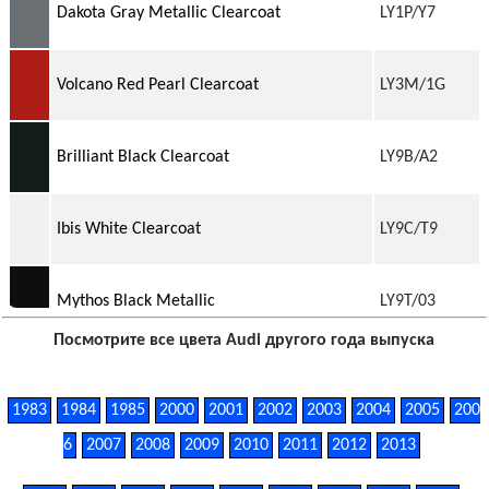
Dakota Gray Metallic Clearcoat
LY1P/Y7
Volcano Red Pearl Clearcoat
LY3M/1G
Brilliant Black Clearcoat
LY9B/A2
Ibis White Clearcoat
LY9C/T9
Mythos Black Metallic
LY9T/03
Посмотрите все цвета Audi другого года выпуска
Florett Silver Metallic
LZ7G/L5
1983
1984
1985
2000
2001
2002
2003
2004
2005
200
6
2007
2008
2009
2010
2011
2012
2013