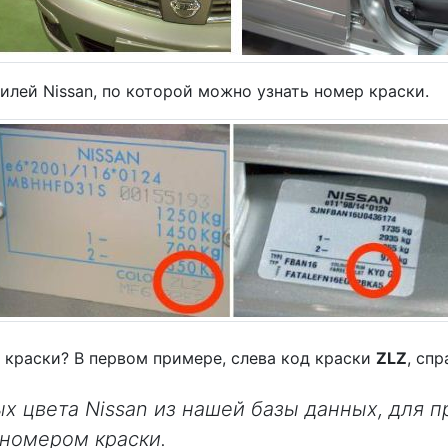
билей Nissan, по которой можно узнать номер краски.
 краски? В первом примере, слева код краски
ZLZ
, сп
х цвета Nissan из нашей базы данных, для п
 номером краски.