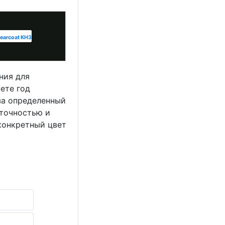
learcoat KH3
ния для
ете год
за определенный
 точностью и
конкретный цвет