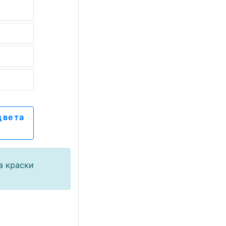
цвета
а краски