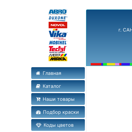
г. СА
Главная
Каталог
Наши товары
Подбор краски
Коды цветов