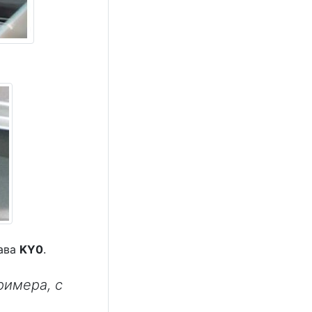
рава
KY0
.
римера, с