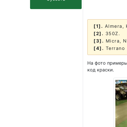
[1].
Almera, K
[2].
350Z.
[3].
Micra, Na
[4].
Terrano I
На фото примеры
код краски.