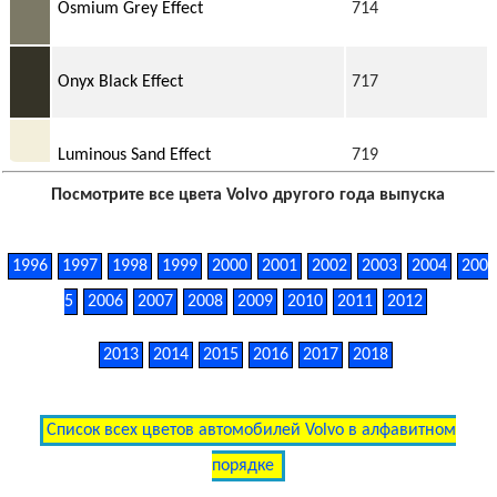
Osmium Grey Effect
714
Onyx Black Effect
717
Luminous Sand Effect
719
Посмотрите все цвета Volvo другого года выпуска
Bursting Blue Effect
720
1996
1997
1998
1999
2000
2001
2002
2003
2004
200
Liquid Blue Effect
5
2006
2007
2008
2009
2010
2011
721
2012
2013
2014
2015
2016
2017
2018
Havana Brown Effect
722
Список всех цветов автомобилей Volvo в алфавитном
порядке