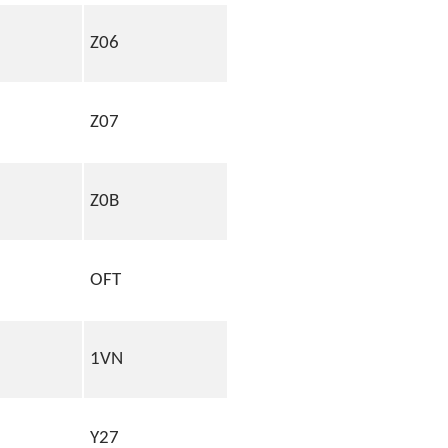
Z06
Z07
Z0B
OFT
1VN
Y27