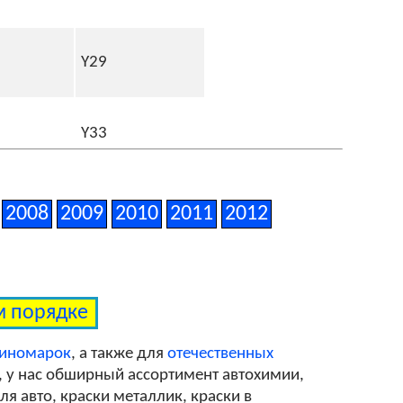
Y29
Y33
0DG
2008
2009
2010
2011
2012
1SC
ом порядке
Y06
 иномарок
, а также для
отечественных
, у нас обширный ассортимент автохимии,
я авто, краски металлик, краски в