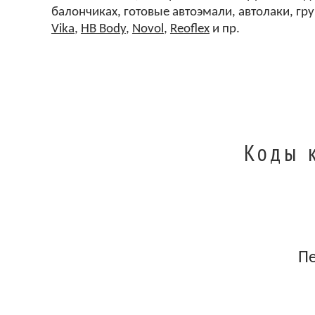
балончиках, готовые автоэмали, автолаки, гр
Vika
,
HB Body
,
Novol
,
Reoflex
и пр.
Коды 
П