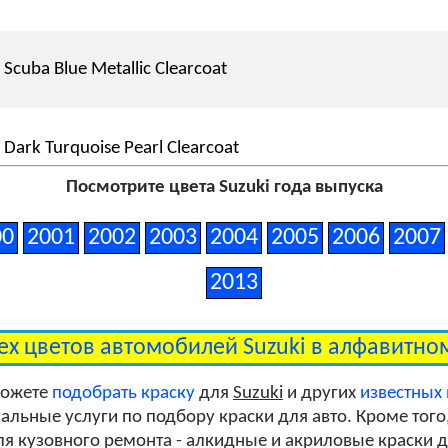
Scuba Blue Metallic Clearcoat
Dark Turquoise Pearl Clearcoat
Посмотрите цвета Suzuki года выпуска
Saturn Black Metallic Clearcoat
00
2001
2002
2003
2004
2005
2006
2007
2013
Satin Black Clearcoat
ех цветов автомобилей Suzuki в алфавитн
Blue Magenta Metallic Clearcoat
можете
подобрать краску
для
Suzuki
и других
известных
льные услуги по подбору краски для авто. Кроме того
я кузовного ремонта - алкидные и акриловые краски дл