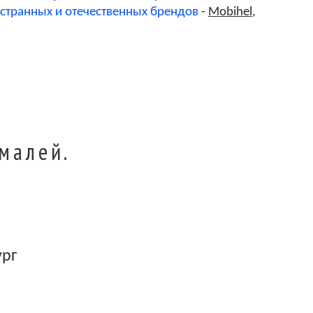
Y26
странных и отечественных брендов
-
Mobihel
,
Y34
Y45
малей.
Z05
Z0A
ург
Z0N