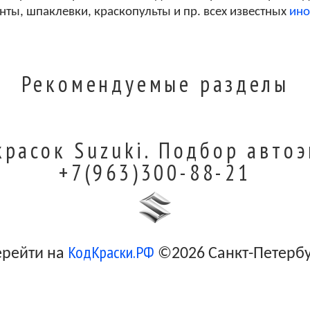
Warm Silver Metallic Clearcoat
унты, шпаклевки, краскопульты и пр. всех известных
ино
Envision Green Metallic Clearcoat
Рекомендуемые разделы
Subtle Gr. Gray Metallic Clearcoat
красок Suzuki. Подбор автоэ
+7(963)300-88-21
Super Graft Metallic Clearcoat
Light Toreador Red Metallic Clearcoat
КодКраски.РФ
ерейти на
©2026 Санкт-Петерб
Keen Gold Metallic Clearcoat (Cladding)