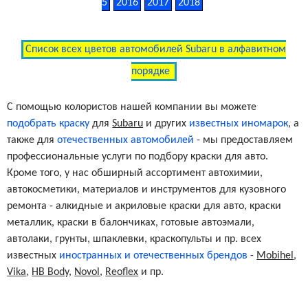
5
2016
2017
2018
Список всех цветов автомобилей Subaru в алфавитном
порядке
С помощью колористов нашей компании вы можете
подобрать краску
для
Subaru
и других
известных иномарок
, а
также для
отечественных автомобилей
- мы предоставляем
профессиональные услуги по подбору краски для авто.
Кроме того, у нас обширный ассортимент автохимии,
автокосметики, материалов и инструментов для кузовного
ремонта - алкидные и акриловые краски для авто, краски
металлик, краски в балончиках, готовые автоэмали,
автолаки, грунты, шпаклевки, краскопульты и пр. всех
известных
иностранных и отечественных брендов
-
Mobihel
,
Vika
,
HB Body
,
Novol
,
Reoflex
и пр.