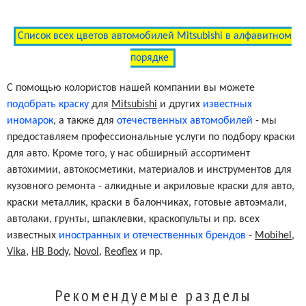
Список всех цветов автомобилей Mitsubishi в алфавитном
Wheat Beige Metallic Clearcoat
S22
порядке
Quartz Gray Metallic Clearcoat
A16
С помощью колористов нашей компании вы можете
подобрать краску
для
Mitsubishi
и других
известных
иномарок
, а также для
отечественных автомобилей
- мы
Medium Blue Metallic Clearcoat
B35
предоставляем профессиональные услуги по подбору краски
для авто. Кроме того, у нас обширный ассортимент
автохимии, автокосметики, материалов и инструментов для
Dark Spectrum Blue Metallic Clearcoat
B47
кузовного ремонта - алкидные и акриловые краски для авто,
краски металлик, краски в балончиках, готовые автоэмали,
Hannover Green Metallic Clearcoat
G31
автолаки, грунты, шпаклевки, краскопульты и пр. всех
известных
иностранных и отечественных брендов
-
Mobihel
,
Vika
,
HB Body
,
Novol
,
Reoflex
и пр.
Almaden Red Pearl Clearcoat
R65
Рекомендуемые разделы