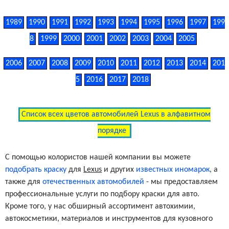
1989
1990
1991
1992
1993
1994
1995
1996
1997
199
8
1999
2000
2001
2002
2003
2004
2005
2006
2007
2008
2009
2010
2011
2012
2013
2014
201
5
2016
2017
2018
Список всех цветов автомобилей Lexus в алфавитном
порядке
С помощью колористов нашей компании вы можете
подобрать краску
для
Lexus
и других
известных иномарок
, а
также для
отечественных автомобилей
- мы предоставляем
профессиональные услуги по подбору краски для авто.
Кроме того, у нас обширный ассортимент автохимии,
автокосметики, материалов и инструментов для кузовного