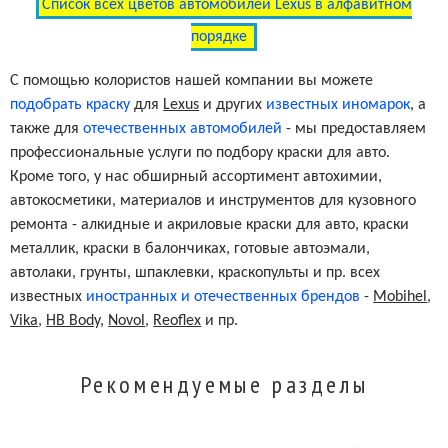
Список всех цветов автомобилей Lexus в алфавитном
Medium Gray Metallic Clearcoat (Cladding)
UCA76
порядке
Gray Metallic Clearcoat (Cladding)
UCAA3
С помощью колористов нашей компании вы можете
подобрать краску
для
Lexus
и других
известных иномарок
, а
также для
отечественных автомобилей
- мы предоставляем
Dark Red Pearl Metallic Clearcoat (Cladding)
UCAC1
профессиональные услуги по подбору краски для авто.
Кроме того, у нас обширный ассортимент автохимии,
автокосметики, материалов и инструментов для кузовного
Gray Metallic Clearcoat (Cladding)
UCAC3
ремонта - алкидные и акриловые краски для авто, краски
металлик, краски в балончиках, готовые автоэмали,
Gray Metallic Clearcoat (Cladding)
UCAC4
автолаки, грунты, шпаклевки, краскопульты и пр. всех
известных
иностранных и отечественных брендов
-
Mobihel
,
Vika
,
HB Body
,
Novol
,
Reoflex
и пр.
Grayish Pearl Metallic Clearcoat (Cladding)
UCAC5
Рекомендуемые разделы
Rose Red Pearl Clearcoat
3M9