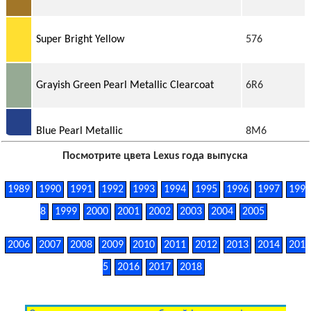
Super Bright Yellow
576
Grayish Green Pearl Metallic Clearcoat
6R6
Blue Pearl Metallic
8M6
Посмотрите цвета Lexus года выпуска
Topaz Metallic Clearcoat (Cladding)
1A2
1989
1990
1991
1992
1993
1994
1995
1996
1997
199
8
1999
2000
2001
2002
2003
2004
2005
Silver Metallic Clearcoat (Cladding)
UCA29
2006
2007
2008
2009
2010
2011
2012
2013
2014
201
Light Grayish Beige Metallic Clearcoat
5
2016
2017
2018
UA46/UCA46
(Cladding)