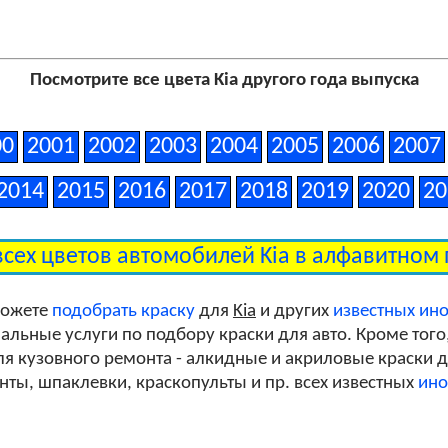
Посмотрите все цвета Kia другого года выпуска
00
2001
2002
2003
2004
2005
2006
2007
2014
2015
2016
2017
2018
2019
2020
20
всех цветов автомобилей Kia в алфавитном
можете
подобрать краску
для
Kia
и других
известных ин
льные услуги по подбору краски для авто. Кроме того
я кузовного ремонта - алкидные и акриловые краски дл
унты, шпаклевки, краскопульты и пр. всех известных
ино