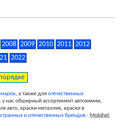
2008
2009
2010
2011
2012
21
2022
 порядке
омарок
, а также для
отечественных
, у нас обширный ассортимент автохимии,
я авто, краски металлик, краски в
странных и отечественных брендов
-
Mobihel
,