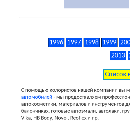
1996
1997
1998
1999
20
2013
Список 
С помощью колористов нашей компании вы 
автомобилей
- мы предоставляем профессиона
автокосметики, материалов и инструментов дл
балончиках, готовые автоэмали, автолаки, гр
Vika
,
HB Body
,
Novol
,
Reoflex
и пр.