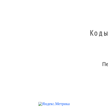
Коды
П