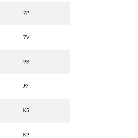
7P
7V
9B
J9
K5
K9