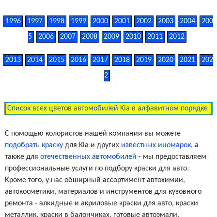
1996
1997
1998
1999
2000
2001
2002
2003
2004
200
5
2006
2007
2008
2009
2010
2011
2012
2013
2014
2015
2016
2017
2018
2019
2020
2021
202
2
Список всех цветов автомобилей Kia в алфавитном порядке
С помощью колористов нашей компании вы можете
подобрать краску
для
Kia
и других
известных иномарок
, а
также для
отечественных автомобилей
- мы предоставляем
профессиональные услуги по подбору краски для авто.
Кроме того, у нас обширный ассортимент автохимии,
автокосметики, материалов и инструментов для кузовного
ремонта - алкидные и акриловые краски для авто, краски
металлик, краски в балончиках, готовые автоэмали,