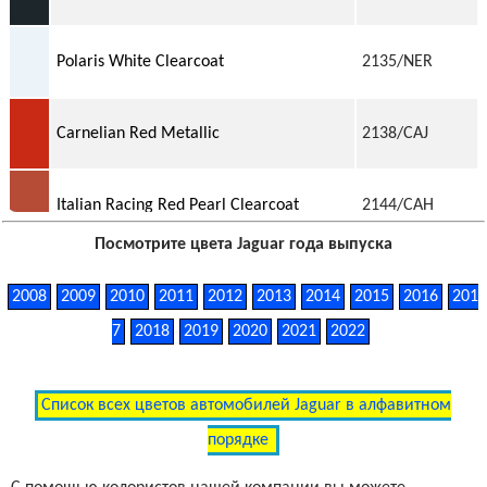
Polaris White Clearcoat
2135/NER
Carnelian Red Metallic
2138/CAJ
Italian Racing Red Pearl Clearcoat
2144/CAH
Посмотрите цвета Jaguar года выпуска
French Racing Blue Clearcoat
2145/JYG
2008
2009
2010
2011
2012
2013
2014
2015
2016
201
7
2018
2019
2020
2021
2022
Satellite Grey Metallic
2146/LKG
Список всех цветов автомобилей Jaguar в алфавитном
Dark Sapphire Metallic
2149/JBM
порядке