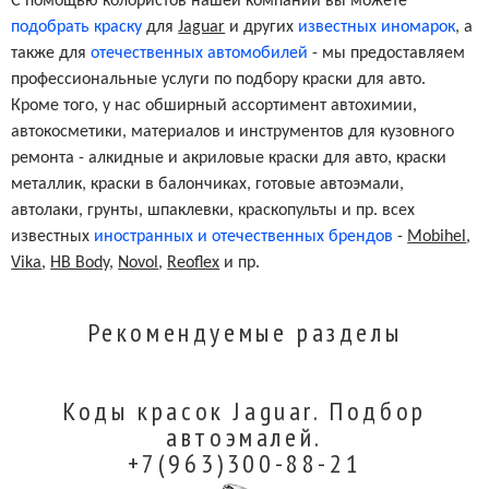
С помощью колористов нашей компании вы можете
Osmium Grey Metallic
2151/MMC
подобрать краску
для
Jaguar
и других
известных иномарок
, а
также для
отечественных автомобилей
- мы предоставляем
Salsa
1964/CHA
профессиональные услуги по подбору краски для авто.
Кроме того, у нас обширный ассортимент автохимии,
автокосметики, материалов и инструментов для кузовного
Firesand Pearl Metallic
2171/EAT
ремонта - алкидные и акриловые краски для авто, краски
металлик, краски в балончиках, готовые автоэмали,
автолаки, грунты, шпаклевки, краскопульты и пр. всех
известных
иностранных и отечественных брендов
-
Mobihel
,
Vika
,
HB Body
,
Novol
,
Reoflex
и пр.
Рекомендуемые разделы
Коды красок Jaguar. Подбор
автоэмалей.
+7(963)300-88-21