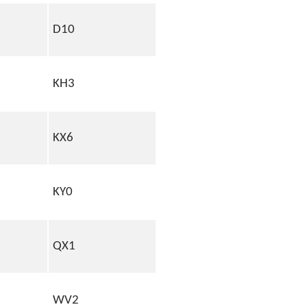
D10
KH3
KX6
KY0
QX1
WV2