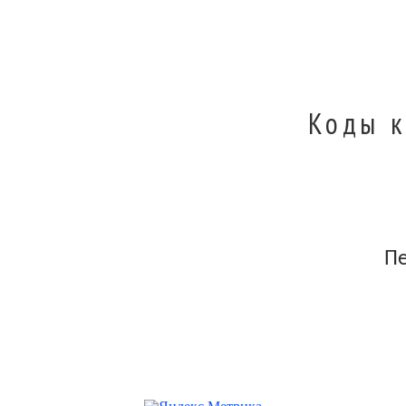
Коды к
П