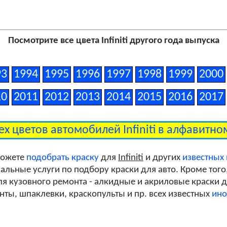
Посмотрите все цвета Infiniti другого года выпуска
93
1994
1995
1996
1997
1998
1999
2000
10
2011
2012
2013
2014
2015
2016
2017
ех цветов автомобилей Infiniti в алфавитн
можете
подобрать краску
для
Infiniti
и других
известных
льные услуги по подбору краски для авто. Кроме того
я кузовного ремонта - алкидные и акриловые краски дл
унты, шпаклевки, краскопульты и пр. всех известных
ино