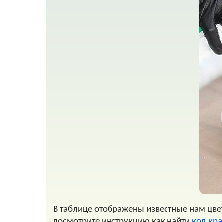
В таблице отображены известные нам цвета
посмотрите инструкцию как найти
код крас