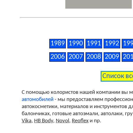
1989
1990
1991
1992
19
2006
2007
2008
2009
20
Список вс
С помощью колористов нашей компании вы 
автомобилей
- мы предоставляем профессиона
автокосметики, материалов и инструментов дл
балончиках, готовые автоэмали, автолаки, гр
Vika
,
HB Body
,
Novol
,
Reoflex
и пр.