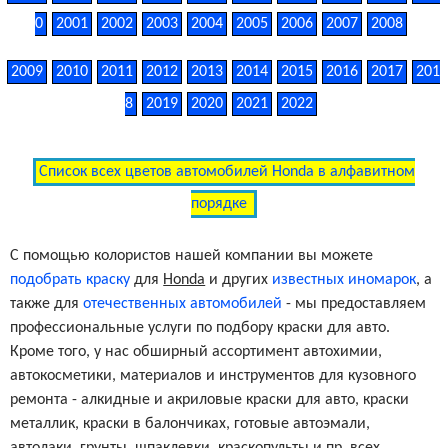
0
2001
2002
2003
2004
2005
2006
2007
2008
2009
2010
2011
2012
2013
2014
2015
2016
2017
201
8
2019
2020
2021
2022
Список всех цветов автомобилей Honda в алфавитном
порядке
С помощью колористов нашей компании вы можете
подобрать краску
для
Honda
и других
известных иномарок
, а
также для
отечественных автомобилей
- мы предоставляем
профессиональные услуги по подбору краски для авто.
Кроме того, у нас обширный ассортимент автохимии,
автокосметики, материалов и инструментов для кузовного
ремонта - алкидные и акриловые краски для авто, краски
металлик, краски в балончиках, готовые автоэмали,
автолаки, грунты, шпаклевки, краскопульты и пр. всех