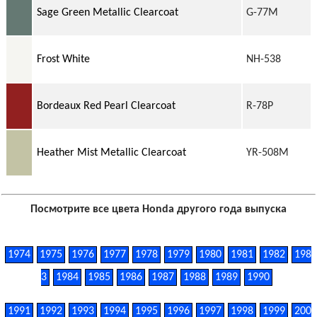
Sage Green Metallic Clearcoat
G-77M
Frost White
NH-538
Bordeaux Red Pearl Clearcoat
R-78P
Heather Mist Metallic Clearcoat
YR-508M
Посмотрите все цвета Honda другого года выпуска
1974
1975
1976
1977
1978
1979
1980
1981
1982
198
3
1984
1985
1986
1987
1988
1989
1990
1991
1992
1993
1994
1995
1996
1997
1998
1999
200