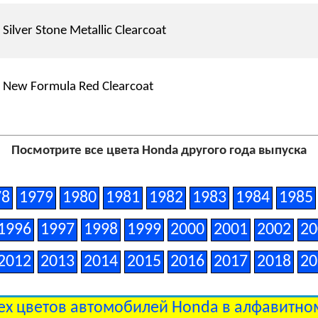
Silver Stone Metallic Clearcoat
New Formula Red Clearcoat
Посмотрите все цвета Honda другого года выпуска
78
1979
1980
1981
1982
1983
1984
1985
1996
1997
1998
1999
2000
2001
2002
20
2012
2013
2014
2015
2016
2017
2018
20
ех цветов автомобилей Honda в алфавитн