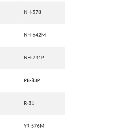
NH-578
NH-642M
NH-731P
PB-83P
R-81
YR-576M