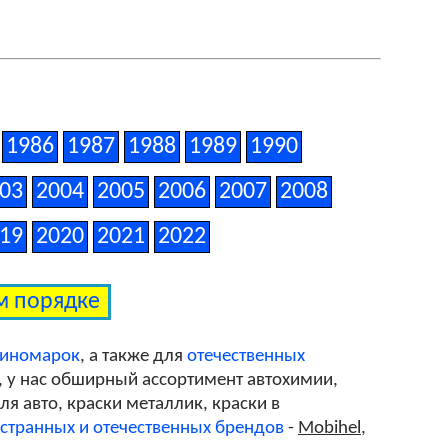
1986
1987
1988
1989
1990
03
2004
2005
2006
2007
2008
19
2020
2021
2022
ом порядке
 иномарок
, а также для
отечественных
, у нас обширный ассортимент автохимии,
я авто, краски металлик, краски в
странных и отечественных брендов
-
Mobihel
,