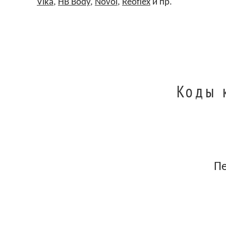
Vika
,
HB Body
,
Novol
,
Reoflex
и пр.
Коды 
П