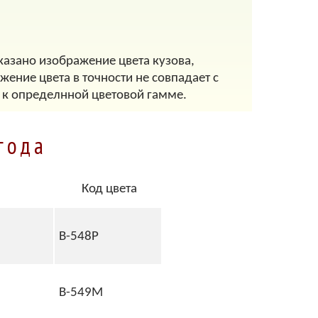
казано изображение цвета кузова,
ение цвета в точности не совпадает с
 к определнной цветовой гамме.
года
Код цвета
B-548P
B-549M