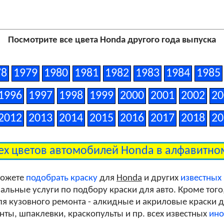
Посмотрите все цвета Honda другого года выпуска
78
1979
1980
1981
1982
1983
1984
1985
1996
1997
1998
1999
2000
2001
2002
20
2012
2013
2014
2015
2016
2017
2018
20
ех цветов автомобилей Honda в алфавитн
можете
подобрать краску
для
Honda
и других
известных
льные услуги по подбору краски для авто. Кроме того
я кузовного ремонта - алкидные и акриловые краски дл
унты, шпаклевки, краскопульты и пр. всех известных
ино