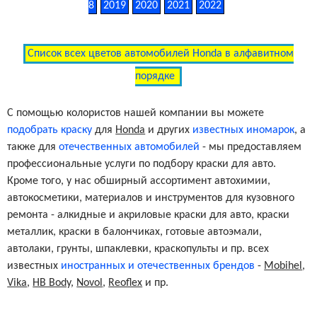
8
2019
2020
2021
2022
Vogue Silver Metallic Clearcoat
NH-550M
Список всех цветов автомобилей Honda в алфавитном
порядке
Phantom Gray Pearl Clearcoat
NH-561P
С помощью колористов нашей компании вы можете
Torino Red Pearl Clearcoat
R-72P
подобрать краску
для
Honda
и других
известных иномарок
, а
также для
отечественных автомобилей
- мы предоставляем
профессиональные услуги по подбору краски для авто.
Sonoma Red Pearl Clearcoat
R-75P
Кроме того, у нас обширный ассортимент автохимии,
автокосметики, материалов и инструментов для кузовного
ремонта - алкидные и акриловые краски для авто, краски
Milano Red Clearcoat
R-81
металлик, краски в балончиках, готовые автоэмали,
автолаки, грунты, шпаклевки, краскопульты и пр. всех
известных
Rosewood Brown Metallic Clearcoat
иностранных и отечественных брендов
YR-503M
-
Mobihel
,
Vika
,
HB Body
,
Novol
,
Reoflex
и пр.