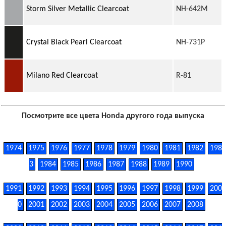
Storm Silver Metallic Clearcoat
NH-642M
Crystal Black Pearl Clearcoat
NH-731P
Milano Red Clearcoat
R-81
Посмотрите все цвета Honda другого года выпуска
1974
1975
1976
1977
1978
1979
1980
1981
1982
198
3
1984
1985
1986
1987
1988
1989
1990
1991
1992
1993
1994
1995
1996
1997
1998
1999
200
0
2001
2002
2003
2004
2005
2006
2007
2008