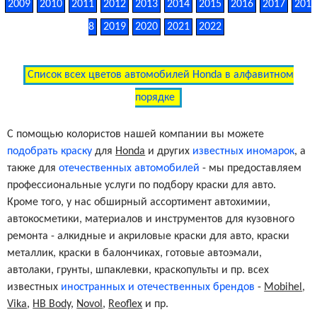
2009
2010
2011
2012
2013
2014
2015
2016
2017
201
8
2019
2020
2021
2022
Список всех цветов автомобилей Honda в алфавитном
порядке
С помощью колористов нашей компании вы можете
подобрать краску
для
Honda
и других
известных иномарок
, а
также для
отечественных автомобилей
- мы предоставляем
профессиональные услуги по подбору краски для авто.
Кроме того, у нас обширный ассортимент автохимии,
автокосметики, материалов и инструментов для кузовного
ремонта - алкидные и акриловые краски для авто, краски
металлик, краски в балончиках, готовые автоэмали,
автолаки, грунты, шпаклевки, краскопульты и пр. всех
известных
иностранных и отечественных брендов
-
Mobihel
,
Vika
,
HB Body
,
Novol
,
Reoflex
и пр.