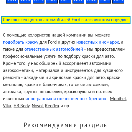
Список всех цветов автомобилей Ford в алфавитном порядке
С помощью колористов нашей компании вы можете
подобрать краску
для
Ford
и других
известных иномарок
, а
также для
отечественных автомобилей
- мы предоставляем
профессиональные услуги по подбору краски для авто.
Кроме того, у нас обширный ассортимент автохимии,
автокосметики, материалов и инструментов для кузовного
ремонта - алкидные и акриловые краски для авто, краски
металлик, краски в балончиках, готовые автоэмали,
автолаки, грунты, шпаклевки, краскопульты и пр. всех
известных
иностранных и отечественных брендов
-
Mobihel
,
Vika
,
HB Body
,
Novol
,
Reoflex
и пр.
Рекомендуемые разделы