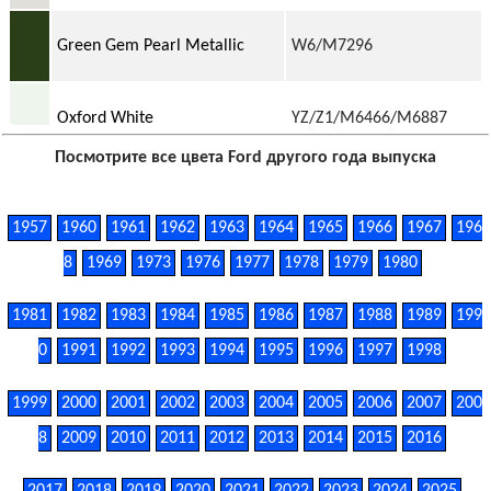
Green Gem Pearl Metallic
W6/M7296
Oxford White
YZ/Z1/M6466/M6887
Посмотрите все цвета Ford другого года выпуска
1957
1960
1961
1962
1963
1964
1965
1966
1967
196
8
1969
1973
1976
1977
1978
1979
1980
1981
1982
1983
1984
1985
1986
1987
1988
1989
199
0
1991
1992
1993
1994
1995
1996
1997
1998
1999
2000
2001
2002
2003
2004
2005
2006
2007
200
8
2009
2010
2011
2012
2013
2014
2015
2016
2017
2018
2019
2020
2021
2022
2023
2024
2025