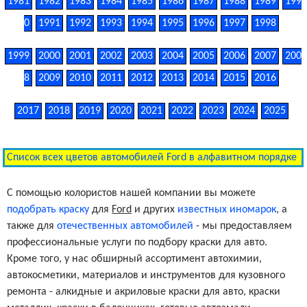
1981
1982
1983
1984
1985
1986
1987
1988
1989
199
0
1991
1992
1993
1994
1995
1996
1997
1998
1999
2000
2001
2002
2003
2004
2005
2006
2007
200
8
2009
2010
2011
2012
2013
2014
2015
2016
2017
2018
2019
2020
2021
2022
2023
2024
2025
Список всех цветов автомобилей Ford в алфавитном порядке
С помощью колористов нашей компании вы можете
подобрать краску
для
Ford
и других
известных иномарок
, а
также для
отечественных автомобилей
- мы предоставляем
профессиональные услуги по подбору краски для авто.
Кроме того, у нас обширный ассортимент автохимии,
автокосметики, материалов и инструментов для кузовного
ремонта - алкидные и акриловые краски для авто, краски